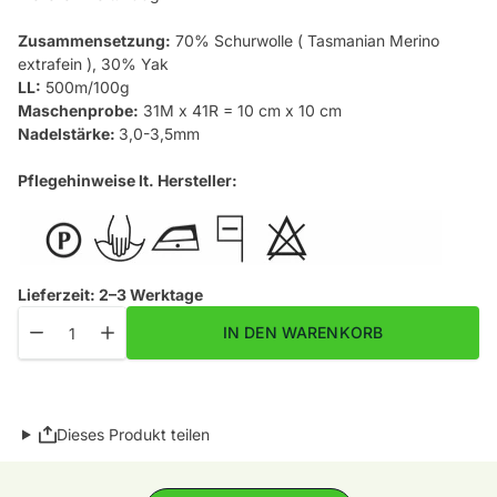
Zusammensetzung:
70% Schurwolle ( Tasmanian Merino
extrafein ), 30% Yak
LL:
500m/100g
Maschenprobe:
31M x 41R = 10 cm x 10 cm
Nadelstärke:
3,0-3,5mm
Pflegehinweise lt. Hersteller:
Lieferzeit: 2–3 Werktage
Menge
Menge für Yak Fb. 30 verringern
Menge für Yak Fb. 30 erhöhen
IN DEN WARENKORB
Dieses Produkt teilen