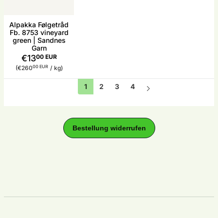
Alpakka Følgetråd
Fb. 8753 vineyard
green | Sandnes
Garn
€13
00 EUR
Stückpreis
pro
00 EUR
(€260
/
kg)
1
2
3
4