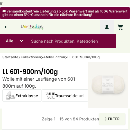
Zum Inhalt springen
#
🚚 versandkostenfreie Lieferung ab 55€ Warenwert und ab 100€ Warenwert
gibt es einen 5%-Gutschein für die nächste Bestellung!
Mein Kon
Warenko
Startseite
Kollektionen
Atelier Zitron
LL 601-900m/100g
LL 601-900m/100g
Wolle mit einer Lauflänge von 601-
800m auf 100g.
Extraklasse
Traumseide uni
Traumseide ha
Zeige 1 - 15 von 84 Produkten
FILTER