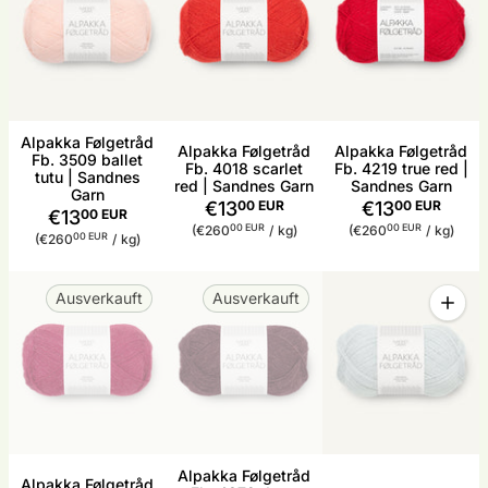
Alpakka Følgetråd
Alpakka Følgetråd
Alpakka Følgetråd
Fb. 3509 ballet
Fb. 4018 scarlet
Fb. 4219 true red |
tutu | Sandnes
red | Sandnes Garn
Sandnes Garn
Garn
€13
00 EUR
€13
00 EUR
€13
00 EUR
Stückpreis
pro
Stückpreis
pro
00 EUR
00 EUR
(€260
/
kg)
(€260
/
kg)
Stückpreis
pro
00 EUR
(€260
/
kg)
Menge
Ausverkauft
Ausverkauft
Menge 
Alpakka Følgetråd
Alpakka Følgetråd