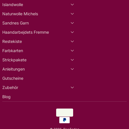
Islandwolle
Naturwolle Michels
Sandnes Garn
Haandarbejdets Fremme
Restekiste
Farbkarten
Strickpakete
Anleitungen
Gutscheine
Zubehör
Blog
Land/Region
EUR €
Zahlungsarten