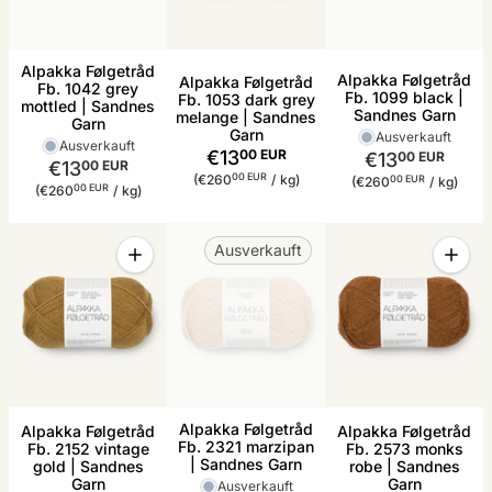
Alpakka Følgetråd
Alpakka Følgetråd
Alpakka Følgetråd
Fb. 1042 grey
Fb. 1099 black |
Fb. 1053 dark grey
mottled | Sandnes
Sandnes Garn
melange | Sandnes
Garn
Garn
Ausverkauft
Ausverkauft
€13
00 EUR
€13
00 EUR
€13
00 EUR
Stückpreis
pro
00 EUR
Stückpreis
pro
(€260
/
kg)
00 EUR
(€260
/
kg)
Stückpreis
pro
00 EUR
(€260
/
kg)
Menge
Menge
Ausverkauft
Menge für Alpakka Følgetråd Fb. 2152 vintage go
Menge 
Alpakka Følgetråd
Alpakka Følgetråd
Alpakka Følgetråd
Fb. 2321 marzipan
Fb. 2152 vintage
Fb. 2573 monks
| Sandnes Garn
gold | Sandnes
robe | Sandnes
Garn
Garn
Ausverkauft