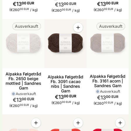
€13
00 EUR
€13
00 EUR
€13
00 EUR
Stückpreis
pro
Stückpreis
pro
00 EUR
00 EUR
Stückpreis
pro
(€260
/
kg)
(€260
/
kg)
00 EUR
(€260
/
kg)
Menge
Ausverkauft
Ausverkauft
Menge für Alpakka Følgetrå
Alpakka Følgetråd
Alpakka Følgetråd
Alpakka Følgetråd
Fb. 2650 beige
Fb. 3161 acorn |
Fb. 3091 cacao
mottled | Sandnes
Sandnes Garn
nibs | Sandnes
Garn
Garn
Ausverkauft
Ausverkauft
€13
00 EUR
€13
00 EUR
€13
00 EUR
Stückpreis
pro
00 EUR
Stückpreis
pro
(€260
/
kg)
00 EUR
(€260
/
kg)
Stückpreis
pro
00 EUR
(€260
/
kg)
Menge
Menge
Menge
Menge für Alpakka Følgetråd Fb. 3509 ballet tutu
Menge für Alpakka Følgetråd
Menge 