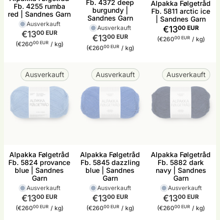
Fb. 4372 deep
Alpakka Følgetråd
Fb. 4255 rumba
burgundy |
Fb. 5811 arctic ice
red | Sandnes Garn
Sandnes Garn
| Sandnes Garn
Ausverkauft
Ausverkauft
€13
00 EUR
€13
00 EUR
€13
00 EUR
Stückpreis
pro
00 EUR
(€260
/
kg)
Stückpreis
pro
00 EUR
(€260
/
kg)
Stückpreis
pro
00 EUR
(€260
/
kg)
Ausverkauft
Ausverkauft
Ausverkauft
Alpakka Følgetråd
Alpakka Følgetråd
Alpakka Følgetråd
Fb. 5824 provance
Fb. 5845 dazzling
Fb. 5882 dark
blue | Sandnes
blue | Sandnes
navy | Sandnes
Garn
Garn
Garn
Ausverkauft
Ausverkauft
Ausverkauft
€13
00 EUR
€13
00 EUR
€13
00 EUR
Stückpreis
pro
Stückpreis
pro
Stückpreis
pro
00 EUR
00 EUR
00 EUR
(€260
/
kg)
(€260
/
kg)
(€260
/
kg)