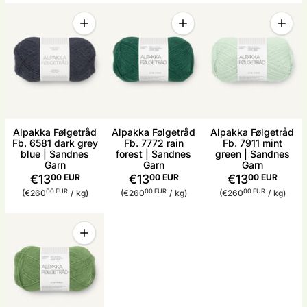
Menge
Menge
Menge
Menge für Alpakka Følgetråd Fb. 6581 dark grey 
Menge für Alpakka Følgetråd
Menge 
Alpakka Følgetråd
Alpakka Følgetråd
Alpakka Følgetråd
Fb. 6581 dark grey
Fb. 7772 rain
Fb. 7911 mint
blue | Sandnes
forest | Sandnes
green | Sandnes
Garn
Garn
Garn
€13
00 EUR
€13
00 EUR
€13
00 EUR
Stückpreis
pro
Stückpreis
pro
Stückpreis
pro
00 EUR
00 EUR
00 EUR
(€260
/
kg)
(€260
/
kg)
(€260
/
kg)
Menge
Menge für Alpakka Følgetråd Fb. 8753 vineyard g