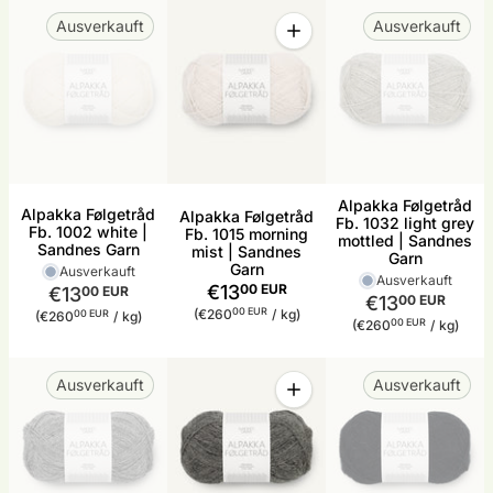
Menge
Ausverkauft
Ausverkauft
Menge für Alpakka Følgetråd
Alpakka Følgetråd
Alpakka Følgetråd
Alpakka Følgetråd
Fb. 1032 light grey
Fb. 1002 white |
Fb. 1015 morning
mottled | Sandnes
Sandnes Garn
mist | Sandnes
Garn
Garn
Ausverkauft
Ausverkauft
€13
00 EUR
€13
00 EUR
€13
00 EUR
Stückpreis
pro
00 EUR
Stückpreis
pro
(€260
/
kg)
00 EUR
(€260
/
kg)
Stückpreis
pro
00 EUR
(€260
/
kg)
Menge
Ausverkauft
Ausverkauft