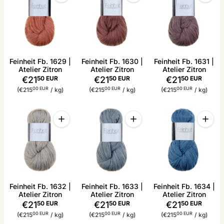
Feinheit Fb. 1629 |
Feinheit Fb. 1630 |
Feinheit Fb. 1631 |
Atelier Zitron
Atelier Zitron
Atelier Zitron
€21
50 EUR
€21
50 EUR
€21
50 EUR
Stückpreis
pro
Stückpreis
pro
Stückpreis
pro
00 EUR
00 EUR
00 EUR
(€215
/
kg)
(€215
/
kg)
(€215
/
kg)
Menge
Menge
Menge
Menge für Feinheit Fb. 1632 | Atelier Zitron erhöhe
Menge für Feinheit Fb. 1633 
Menge 
Feinheit Fb. 1632 |
Feinheit Fb. 1633 |
Feinheit Fb. 1634 |
Atelier Zitron
Atelier Zitron
Atelier Zitron
€21
50 EUR
€21
50 EUR
€21
50 EUR
Stückpreis
pro
Stückpreis
pro
Stückpreis
pro
00 EUR
00 EUR
00 EUR
(€215
/
kg)
(€215
/
kg)
(€215
/
kg)