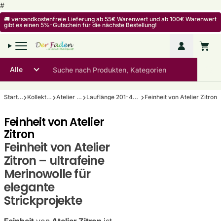
Zum Inhalt springen
#
🚚 versandkostenfreie Lieferung ab 55€ Warenwert und ab 100€ Warenwert
gibt es einen 5%-Gutschein für die nächste Bestellung!
Mein Kon
Warenko
Startseite
Kollektionen
Atelier Zitron
Lauflänge 201-400m/100g
Feinheit von Atelier Zitron
Feinheit von Atelier
Zitron
Feinheit von Atelier
Zitron – ultrafeine
Merinowolle für
elegante
Strickprojekte