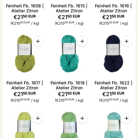
Feinheit Fb. 1608 |
Feinheit Fb. 1615 |
Feinheit Fb. 1616 |
Atelier Zitron
Atelier Zitron
Atelier Zitron
€21
50 EUR
€21
50 EUR
€21
50 EUR
Stückpreis
pro
Stückpreis
pro
Stückpreis
pro
00 EUR
00 EUR
00 EUR
(€215
/
kg)
(€215
/
kg)
(€215
/
kg)
Menge
Menge
Menge
Menge für Feinheit Fb. 1617 | Atelier Zitron erhöhe
Menge für Feinheit Fb. 1618 |
Menge 
Feinheit Fb. 1617 |
Feinheit Fb. 1618 |
Feinheit Fb. 1622 |
Atelier Zitron
Atelier Zitron
Atelier Zitron
€21
50 EUR
€21
50 EUR
€21
50 EUR
Stückpreis
pro
Stückpreis
pro
Stückpreis
pro
00 EUR
00 EUR
00 EUR
(€215
/
kg)
(€215
/
kg)
(€215
/
kg)
Menge
Menge
Menge
Menge für Feinheit Fb. 1623 | Atelier Zitron erhöhe
Menge für Feinheit Fb. 1624 
Menge 