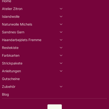
Home
Atelier Zitron
Islandwolle
Naturwolle Michels
Sandnes Garn
Haandarbejdets Fremme
Restekiste
Farbkarten
Strickpakete
Anleitungen
Gutscheine
Zubehör
Blog
Land/Region
EUR €