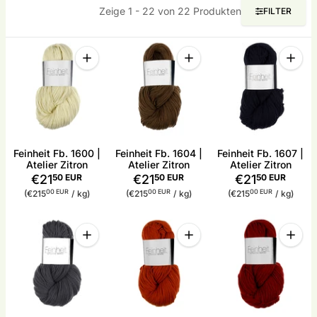
Zeige 1 - 22 von 22 Produkten
FILTER
Menge
Menge
Menge
Menge für Feinheit Fb. 1600 | Atelier Zitron erhöhe
Menge für Feinheit Fb. 1604 
Menge 
Feinheit Fb. 1600 |
Feinheit Fb. 1604 |
Feinheit Fb. 1607 |
Atelier Zitron
Atelier Zitron
Atelier Zitron
€21
50 EUR
€21
50 EUR
€21
50 EUR
Stückpreis
pro
Stückpreis
pro
Stückpreis
pro
00 EUR
00 EUR
00 EUR
(€215
/
kg)
(€215
/
kg)
(€215
/
kg)
Menge
Menge
Menge
Menge für Feinheit Fb. 1608 | Atelier Zitron erhöhe
Menge für Feinheit Fb. 1615 |
Menge 