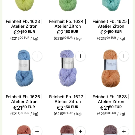
Feinheit Fb. 1623 |
Feinheit Fb. 1624 |
Feinheit Fb. 1625 |
Atelier Zitron
Atelier Zitron
Atelier Zitron
€21
50 EUR
€21
50 EUR
€21
50 EUR
Stückpreis
pro
Stückpreis
pro
Stückpreis
pro
00 EUR
00 EUR
00 EUR
(€215
/
kg)
(€215
/
kg)
(€215
/
kg)
Menge
Menge
Menge
Menge für Feinheit Fb. 1626 | Atelier Zitron erhöhe
Menge für Feinheit Fb. 1627 |
Menge 
Feinheit Fb. 1626 |
Feinheit Fb. 1627 |
Feinheit Fb. 1628 |
Atelier Zitron
Atelier Zitron
Atelier Zitron
€21
50 EUR
€21
50 EUR
€21
50 EUR
Stückpreis
pro
Stückpreis
pro
Stückpreis
pro
00 EUR
00 EUR
00 EUR
(€215
/
kg)
(€215
/
kg)
(€215
/
kg)
Menge
Menge
Menge
Menge für Feinheit Fb. 1629 | Atelier Zitron erhöhe
Menge für Feinheit Fb. 1630 
Menge 