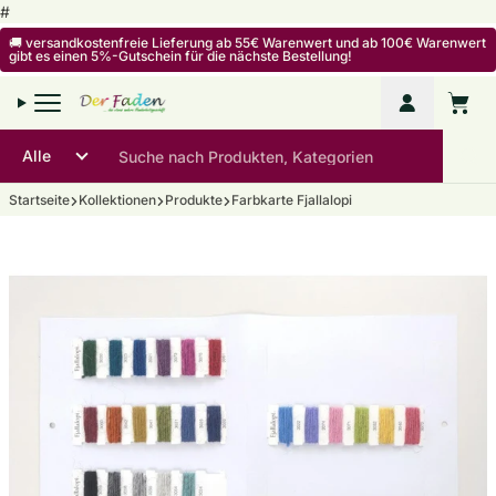
Zum Inhalt springen
#
🚚 versandkostenfreie Lieferung ab 55€ Warenwert und ab 100€ Warenwert
gibt es einen 5%-Gutschein für die nächste Bestellung!
Mein Kon
Warenko
Startseite
Kollektionen
Produkte
Farbkarte Fjallalopi