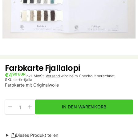
Farbkarte Fjallalopi
€4
90 EUR
Inkl. MwSt.
Versand
wird beim Checkout berechnet.
SKU:
is-fk-fjalla
Farbkarte mit Originalwolle
Menge
Menge für Farbkarte Fjallalopi verringern
Menge für Farbkarte Fjallalopi erhöhen
IN DEN WARENKORB
Dieses Produkt teilen