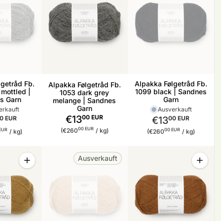
getråd Fb.
Alpakka Følgetråd Fb.
Alpakka Følgetråd Fb.
mottled |
1099 black | Sandnes
1053 dark grey
s Garn
Garn
melange | Sandnes
Garn
erkauft
Ausverkauft
€13
00 EUR
0 EUR
€13
00 EUR
Stückpreis
pro
reis
pro
Stückpreis
pro
00 EUR
(€260
/
kg)
EUR
00 EUR
/
kg)
(€260
/
kg)
Menge
Menge
Ausverkauft
Menge für Alpakka Følgetråd Fb. 2152 vintage gold | Sandn
Menge f