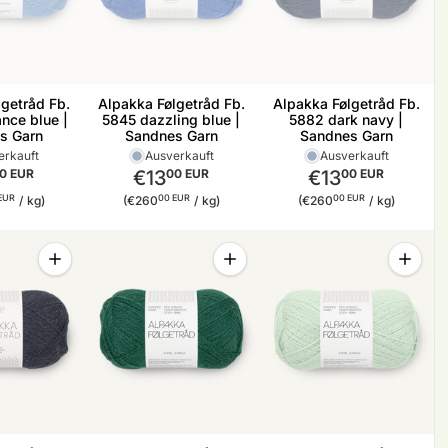
getråd Fb.
Alpakka Følgetråd Fb.
Alpakka Følgetråd Fb.
nce blue |
5845 dazzling blue |
5882 dark navy |
s Garn
Sandnes Garn
Sandnes Garn
erkauft
Ausverkauft
Ausverkauft
0 EUR
€13
00 EUR
€13
00 EUR
reis
pro
Stückpreis
pro
Stückpreis
pro
EUR
00 EUR
00 EUR
/
kg)
(€260
/
kg)
(€260
/
kg)
Menge
Menge
Menge
Menge für Alpakka Følgetråd Fb. 6581 dark grey blue | San
Menge für Alpakka Følgetråd Fb. 
Menge f