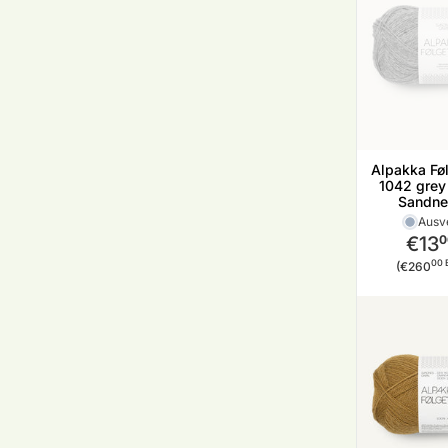
Alpakka Føl
1042 grey 
Sandne
Ausv
€13
0
Stückp
00 
(€260