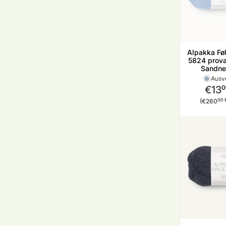
Alpakka Føl
5824 prova
Sandne
Ausv
€13
0
Stückp
00 
(€260