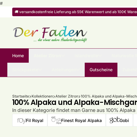
Zum Inhalt springen
#
🚚 versandkostenfreie Lieferung ab 55€ Warenwert und ab 100€ Warenw
Home
Atelier Zitron
Islandwolle
Naturwolle 
Strickpakete
Anleitungen
Gutscheine
Zubehö
Startseite
Kollektionen
Atelier Zitron
100% Alpaka und Alpaka-Misch
100% Alpaka und Alpaka-Mischga
In dieser Kategorie findet man Garne aus 100% Alpaka
Fil Royal
Finest Royal Alpaka
Gobi