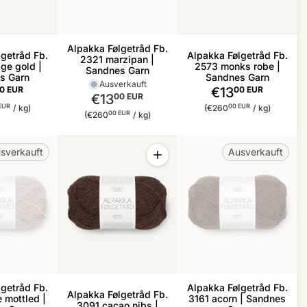
Alpakka Følgetråd Fb.
getråd Fb.
Alpakka Følgetråd Fb.
2321 marzipan |
ge gold |
2573 monks robe |
Sandnes Garn
s Garn
Sandnes Garn
Ausverkauft
0 EUR
€13
00 EUR
€13
00 EUR
reis
pro
Stückpreis
pro
EUR
00 EUR
/
kg)
(€260
/
kg)
Stückpreis
pro
00 EUR
(€260
/
kg)
Menge
sverkauft
Ausverkauft
Menge für Alpakka Følgetråd Fb. 
getråd Fb.
Alpakka Følgetråd Fb.
Alpakka Følgetråd Fb.
 mottled |
3161 acorn | Sandnes
3091 cacao nibs |