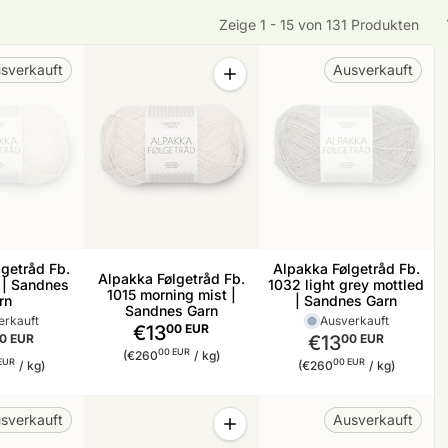
Zeige 1 - 15 von 131 Produkten
Menge
sverkauft
Ausverkauft
Menge für Alpakka Følgetråd Fb. 
getråd Fb.
Alpakka Følgetråd Fb.
Alpakka Følgetråd Fb.
 | Sandnes
1032 light grey mottled
1015 morning mist |
rn
| Sandnes Garn
Sandnes Garn
erkauft
Ausverkauft
€13
00 EUR
0 EUR
€13
00 EUR
Stückpreis
pro
00 EUR
(€260
/
kg)
reis
pro
Stückpreis
pro
EUR
00 EUR
/
kg)
(€260
/
kg)
Menge
sverkauft
Ausverkauft