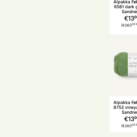
Alpakka Føl
6581 dark g
Sandne
€13
0
Stückp
00 
(€260
Alpakka Føl
8753 vineya
Sandne
€13
0
Stückp
00 
(€260