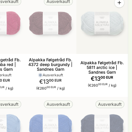
sverkauft
Ausverkauft
Menge f
getråd Fb.
Alpakka Følgetråd Fb.
Alpakka Følgetråd Fb.
ba red |
4372 deep burgundy |
5811 arctic ice |
s Garn
Sandnes Garn
Sandnes Garn
erkauft
Ausverkauft
€13
00 EUR
0 EUR
€13
00 EUR
Stückpreis
pro
00 EUR
(€260
/
kg)
reis
pro
Stückpreis
pro
EUR
00 EUR
/
kg)
(€260
/
kg)
sverkauft
Ausverkauft
Ausverkauft