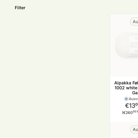
Filter
Au
Alpakka Føl
1002 white
Ga
Ausv
€13
0
Stückp
00 
(€260
Au