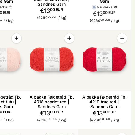
s Garn
Garn
Sandnes Garn
erkauft
Ausverkauft
€13
00 EUR
0 EUR
€13
00 EUR
Stückpreis
pro
00 EUR
(€260
/
kg)
reis
pro
Stückpreis
pro
EUR
00 EUR
/
kg)
(€260
/
kg)
Menge
Menge
Menge
Menge für Alpakka Følgetråd Fb. 3509 ballet tutu | Sandnes
Menge für Alpakka Følgetråd Fb. 
Menge f
getråd Fb.
Alpakka Følgetråd Fb.
Alpakka Følgetråd Fb.
et tutu |
4018 scarlet red |
4219 true red |
s Garn
Sandnes Garn
Sandnes Garn
0 EUR
€13
00 EUR
€13
00 EUR
reis
pro
Stückpreis
pro
Stückpreis
pro
EUR
00 EUR
00 EUR
/
kg)
(€260
/
kg)
(€260
/
kg)
Menge