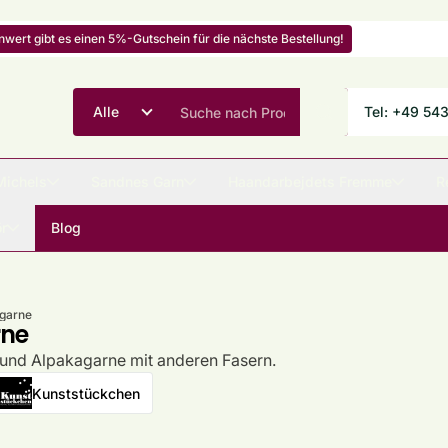
ert gibt es einen 5%-Gutschein für die nächste Bestellung!
Tel: +49 54
Michels
Sandnes Garn
Haandarbejdets Fremme
R
r
Blog
garne
rne
 und Alpakagarne mit anderen Fasern.
Kunststückchen