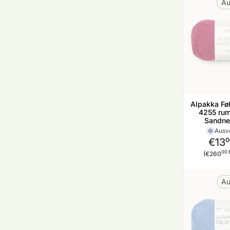
Au
Alpakka Føl
4255 rum
Sandne
Ausv
€13
0
Stückp
00 
(€260
Au