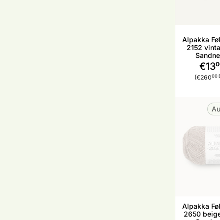
Alpakka Føl
2152 vinta
Sandne
€13
0
Stückp
00 
(€260
Au
Alpakka Føl
2650 beige