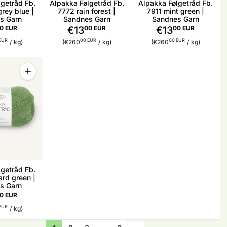
getråd Fb.
Alpakka Følgetråd Fb.
Alpakka Følgetråd Fb.
rey blue |
7772 rain forest |
7911 mint green |
s Garn
Sandnes Garn
Sandnes Garn
0 EUR
€13
00 EUR
€13
00 EUR
reis
pro
Stückpreis
pro
Stückpreis
pro
EUR
00 EUR
00 EUR
/
kg)
(€260
/
kg)
(€260
/
kg)
Menge
Menge für Alpakka Følgetråd Fb. 8753 vineyard green | Sa
getråd Fb.
rd green |
s Garn
0 EUR
reis
pro
EUR
/
kg)