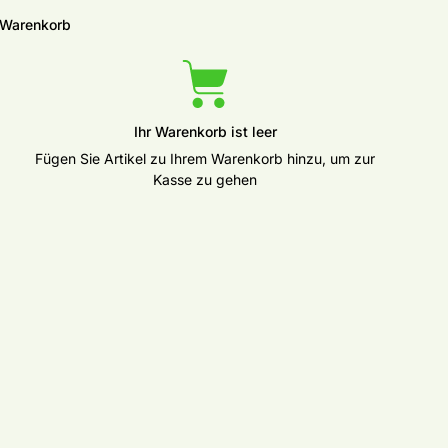
Warenkorb
1015 morning mist | Sandnes Garn erhöhen
Ihr Warenkorb ist leer
Fügen Sie Artikel zu Ihrem Warenkorb hinzu, um zur
Kasse zu gehen
Menge für Alpakka Følgetråd Fb. 1053 dark grey melange | Sandnes Garn erhöhen