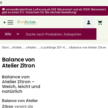
Zum Inhalt springen
#
🚚 versandkostenfreie Lieferung ab 55€ Warenwert und ab 100€ Warenwert
gibt es einen 5%-Gutschein für die nächste Bestellung!
Mein Kon
Warenko
Startseite
Kollektionen
Atelier Zitron
Lauflänge 201-400m/100g
Balance von Atelier Zitron
Balance von
Atelier Zitron
Balance von
Atelier Zitron –
Weich, leicht und
natürlich
Balance von Atelier
Zitron
vereint die