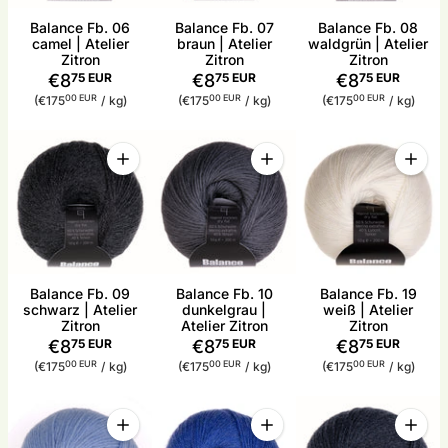
Balance Fb. 06
Balance Fb. 07
Balance Fb. 08
camel | Atelier
braun | Atelier
waldgrün | Atelier
Zitron
Zitron
Zitron
€8
75 EUR
€8
75 EUR
€8
75 EUR
Stückpreis
pro
Stückpreis
pro
Stückpreis
pro
00 EUR
00 EUR
00 EUR
(€175
/
kg)
(€175
/
kg)
(€175
/
kg)
Menge
Menge
Menge
Menge für Balance Fb. 09 schwarz | Atelier Zitron
Menge für Balance Fb. 10 dun
Menge 
Balance Fb. 09
Balance Fb. 10
Balance Fb. 19
schwarz | Atelier
dunkelgrau |
weiß | Atelier
Zitron
Atelier Zitron
Zitron
€8
75 EUR
€8
75 EUR
€8
75 EUR
Stückpreis
pro
Stückpreis
pro
Stückpreis
pro
00 EUR
00 EUR
00 EUR
(€175
/
kg)
(€175
/
kg)
(€175
/
kg)
Menge
Menge
Menge
Menge für Balance Fb. 12 himmel | Atelier Zitron 
Menge für Balance Fb. 13 roy
Menge 