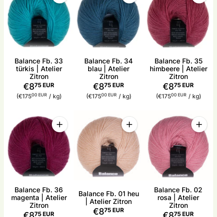
Balance Fb. 33
Balance Fb. 34
Balance Fb. 35
türkis | Atelier
blau | Atelier
himbeere | Atelier
Zitron
Zitron
Zitron
€8
75 EUR
€8
75 EUR
€8
75 EUR
Stückpreis
pro
Stückpreis
pro
Stückpreis
pro
00 EUR
00 EUR
00 EUR
(€175
/
kg)
(€175
/
kg)
(€175
/
kg)
Menge
Menge
Menge
Menge für Balance Fb. 36 magenta | Atelier Zitro
Menge für Balance Fb. 01 heu
Menge 
Balance Fb. 36
Balance Fb. 02
Balance Fb. 01 heu
magenta | Atelier
rosa | Atelier
| Atelier Zitron
Zitron
Zitron
€8
75 EUR
€8
75 EUR
€8
75 EUR