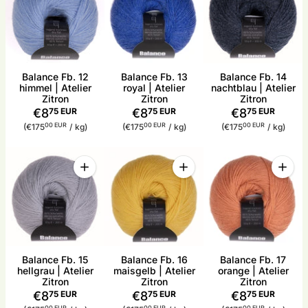
Balance Fb. 12
Balance Fb. 13
Balance Fb. 14
himmel | Atelier
royal | Atelier
nachtblau | Atelier
Zitron
Zitron
Zitron
€8
75 EUR
€8
75 EUR
€8
75 EUR
Stückpreis
pro
Stückpreis
pro
Stückpreis
pro
00 EUR
00 EUR
00 EUR
(€175
/
kg)
(€175
/
kg)
(€175
/
kg)
Menge
Menge
Menge
Menge für Balance Fb. 15 hellgrau | Atelier Zitron 
Menge für Balance Fb. 16 mai
Menge 
Balance Fb. 15
Balance Fb. 16
Balance Fb. 17
hellgrau | Atelier
maisgelb | Atelier
orange | Atelier
Zitron
Zitron
Zitron
€8
75 EUR
€8
75 EUR
€8
75 EUR
pro
pro
pro
00 EUR
00 EUR
00 EUR