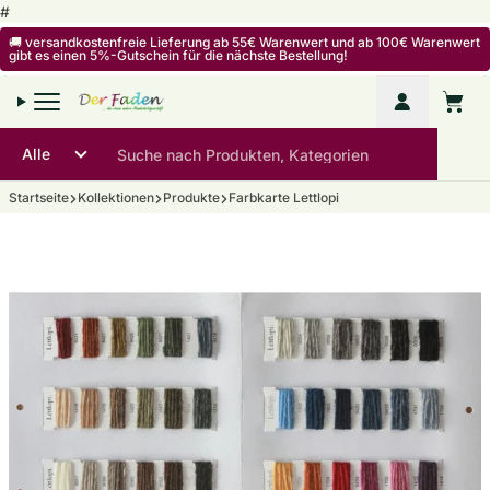
Zum Inhalt springen
#
🚚 versandkostenfreie Lieferung ab 55€ Warenwert und ab 100€ Warenwert
gibt es einen 5%-Gutschein für die nächste Bestellung!
Mein Kon
Warenko
Startseite
Kollektionen
Produkte
Farbkarte Lettlopi