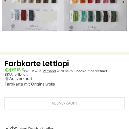
Farbkarte Lettlopi
€4
90 EUR
Inkl. MwSt.
Versand
wird beim Checkout berechnet.
SKU:
is-fk-lett
Ausverkauft
Farbkarte mit Originalwolle
AUSVERKAUFT
Dieses Produkt teilen