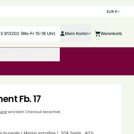
Land/Re
EUR €
Mein Konto
33 913202 (Mo-Fr 15-18 Uhr)
Mein Konto
Warenkorb
Warenkorb
stekiste
Farbkarten
nt Fb. 17
sand
wird beim Checkout berechnet.
hurwolle ( Merino extrafine ), 30& Seide, 40%