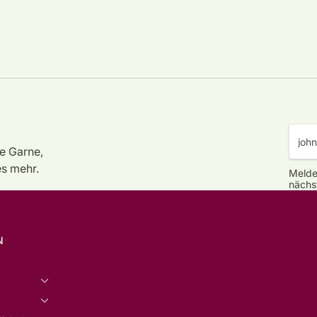
e Garne,
es mehr.
Melde
nächs
N