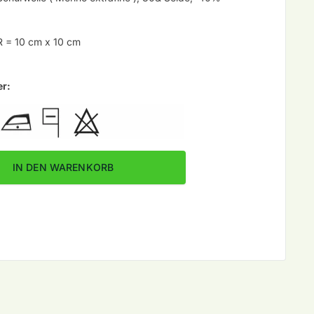
 = 10 cm x 10 cm
er:
 Fb. 17 verringern
statement Fb. 17 erhöhen
IN DEN WARENKORB