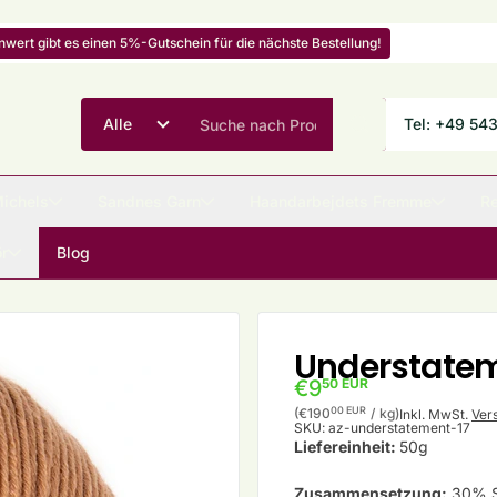
ert gibt es einen 5%-Gutschein für die nächste Bestellung!
Tel: +49 54
Michels
Sandnes Garn
Haandarbejdets Fremme
Re
r
Blog
Understateme
€9
50 EUR
Stückpreis
pro
00 EUR
(€190
/
kg)
Inkl. MwSt.
Ver
SKU:
az-understatement-17
Liefereinheit:
50g
Zusammensetzung:
30% Sc