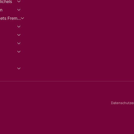
ichels
rn
Haandarbejdets Fremme
Datenschutze