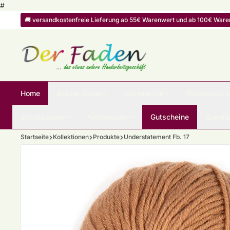
Zum Inhalt springen
#
🚚 versandkostenfreie Lieferung ab 55€ Warenwert und ab 100€ Warenw
Home
Atelier Zitron
Islandwolle
Naturwolle 
Strickpakete
Anleitungen
Gutscheine
Zubehö
Startseite
Kollektionen
Produkte
Understatement Fb. 17