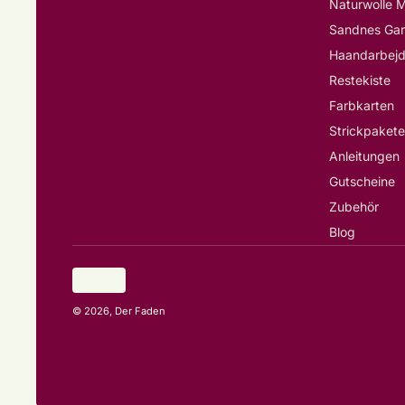
Naturwolle M
Sandnes Ga
Restekiste
Farbkarten
Strickpakete
Anleitungen
Gutscheine
Zubehör
Blog
Land/Region
EUR €
© 2026,
Der Faden