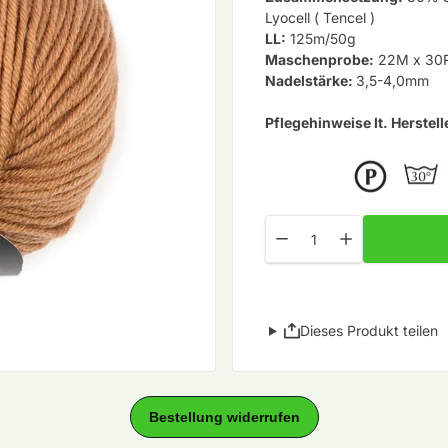
Lyocell ( Tencel )
LL:
125m/50g
Maschenprobe:
22M x 30R
Nadelstärke:
3,5-4,0mm
Pflegehinweise lt. Herstell
Menge
Menge für Understatement
Menge für Under
Dieses Produkt teilen