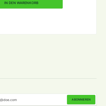
fach Color Fb. 798 verringern
ing XXL 4-fach Color Fb. 798 erhöhen
IN DEN WARENKORB
ABONNIEREN