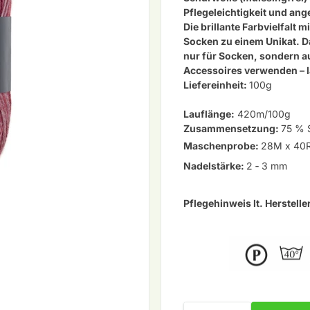
Pflegeleichtigkeit und an
Die brillante
Farbvielfalt 
Socken zu einem Unikat. Da
nur für Socken, sondern au
Accessoires verwenden – l
Liefereinheit:
100g
Lauflänge:
420m/100g
Zusammensetzung:
75 % 
Maschenprobe:
28M x 40
Nadelstärke:
2 ‐ 3 mm
Pflegehinweis lt. Herstelle
Menge