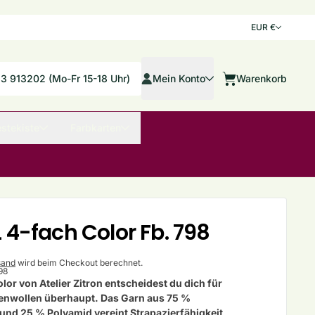
Land/Re
EUR €
Mein Konto
33 913202 (Mo-Fr 15-18 Uhr)
Mein Konto
Warenkorb
Warenkorb
stekiste
Farbkarten
 4-fach Color Fb. 798
sand
wird beim Checkout berechnet.
98
lor von Atelier Zitron
entscheidest du dich für
kenwollen überhaupt. Das Garn aus
75 %
 und 25 % Polyamid
vereint Strapazierfähigkeit,