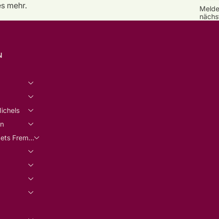
es mehr.
Melde
nächs
N
ichels
rn
Haandarbejdets Fremme