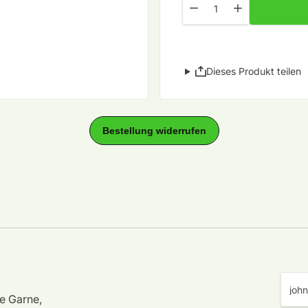
Menge für Trekking XXL 4-
Menge für Trekk
Dieses Produkt teilen
e Garne,