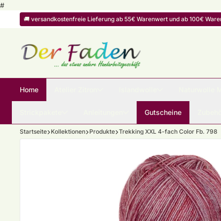
Zum Inhalt springen
#
🚚 versandkostenfreie Lieferung ab 55€ Warenwert und ab 100€ Warenw
Home
Atelier Zitron
Islandwolle
Naturwolle 
Strickpakete
Anleitungen
Gutscheine
Zubehö
Startseite
Kollektionen
Produkte
Trekking XXL 4-fach Color Fb. 798