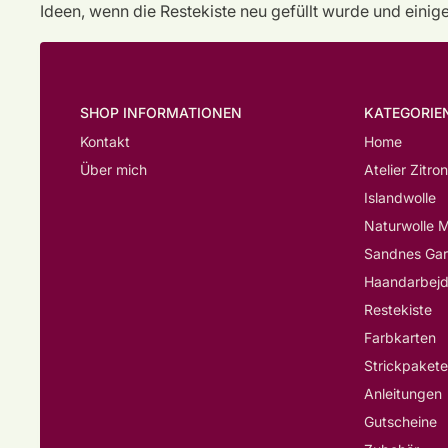
Ideen, wenn die Restekiste neu gefüllt wurde und einig
SHOP INFORMATIONEN
KATEGORIE
Kontakt
Home
Über mich
Atelier Zitron
Islandwolle
Naturwolle M
Sandnes Ga
Restekiste
Farbkarten
Strickpakete
Anleitungen
Gutscheine