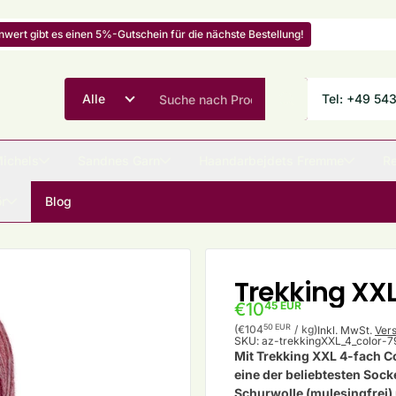
ert gibt es einen 5%-Gutschein für die nächste Bestellung!
Tel: +49 54
Michels
Sandnes Garn
Haandarbejdets Fremme
Re
r
Blog
Trekking XXL
€10
45 EUR
Stückpreis
pro
50 EUR
(€104
/
kg)
Inkl. MwSt.
Ver
SKU:
az-trekkingXXL_4_color-7
Mit
Trekking XXL 4-fach Co
eine der beliebtesten Soc
Schurwolle (mulesingfrei)