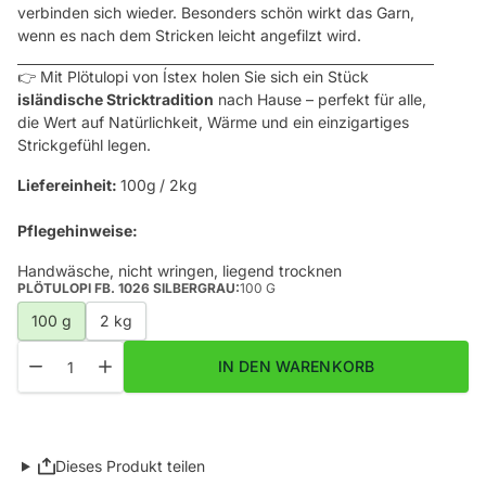
verbinden sich wieder. Besonders schön wirkt das Garn,
wenn es nach dem Stricken leicht angefilzt wird.
👉 Mit Plötulopi von Ístex holen Sie sich ein Stück
isländische Stricktradition
nach Hause – perfekt für alle,
die Wert auf Natürlichkeit, Wärme und ein einzigartiges
Strickgefühl legen.
Liefereinheit:
100g
/ 2kg
Pflegehinweise:
Handwäsche, nicht wringen, liegend trocknen
PLÖTULOPI FB. 1026 SILBERGRAU:
100 G
Plötulopi Fb. 1026 silbergrau
100 g
2 kg
Menge
Menge für Plötulopi Fb. 1026 Ash Heather / Aschgrau meliert ve
Menge für Plötulopi Fb. 1026 Ash Heather / Aschgrau 
IN DEN WARENKORB
Dieses Produkt teilen