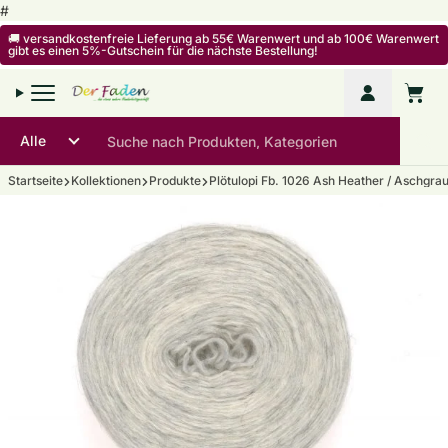
Zum Inhalt springen
#
🚚 versandkostenfreie Lieferung ab 55€ Warenwert und ab 100€ Warenwert
gibt es einen 5%-Gutschein für die nächste Bestellung!
Mein Kon
Warenko
Startseite
Kollektionen
Produkte
Plötulopi Fb. 1026 Ash Heather / Aschgrau