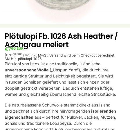
Plötulopi Fb. 1026 Ash Heather /
Aschgrau meliert
€7
60 EUR
Stückpreis
pro
00 EUR
(€76
/
kg)
Inkl. MwSt.
Versand
wird beim Checkout berechnet.
SKU:
is-plötulopi-1026
Plötulopi von Ístex ist eine traditionelle, isländische
unversponnene Wolle
(„Unspun Yarn“), die durch ihre
einzigartige Struktur und Leichtigkeit begeistert. Sie wird
in runden Scheiben geliefert und lässt sich einzeln oder
doppelt gestrickt verarbeiten. Dadurch entstehen luftige,
warme und gleichzeitig überraschend leichte Strickstücke.
Die naturbelassene Schurwolle stammt direkt aus Island
und zeichnet sich durch ihre hervorragenden
isolierenden
Eigenschaften
aus – perfekt für Pullover, Jacken, Mützen,
Schals und traditionelle Lopapeysa. Durch die
ungesponnene Form wirkt Plötulopi besonders rustikal und