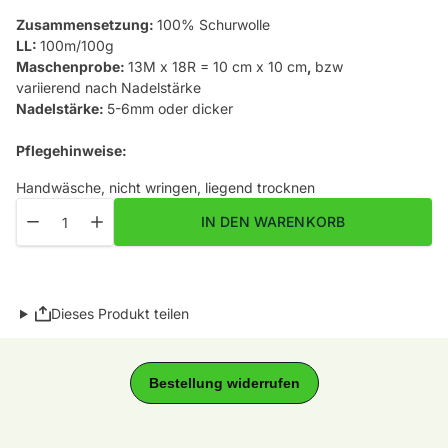
Zusammensetzung:
100% Schurwolle
LL:
100m/100g
Maschenprobe:
13M x 18R = 10 cm x 10 cm
,
bzw
variierend nach Nadelstärke
Nadelstärke:
5-6mm oder dicker
Pflegehinweise:
Handwäsche, nicht wringen, liegend trocknen
Menge
Menge für Naturwolle Fb. 192 Schäfer verringern
Menge für Naturwolle Fb. 192 Schäfer erhöhen
IN DEN WARENKORB
Dieses Produkt teilen