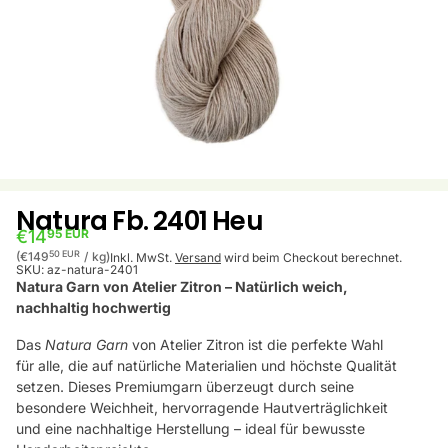
Natura Fb. 2401 Heu
€14
95 EUR
Stückpreis
pro
50 EUR
(€149
/
kg)
Inkl. MwSt.
Versand
wird beim Checkout berechnet.
SKU:
az-natura-2401
Natura Garn von
Atelier Zitron
– Natürlich weich,
nachhaltig hochwertig
Das
Natura Garn
von
Atelier Zitron
ist die perfekte Wahl
für alle, die auf natürliche Materialien und höchste Qualität
setzen. Dieses Premiumgarn überzeugt durch seine
besondere Weichheit, hervorragende Hautverträglichkeit
und eine nachhaltige Herstellung – ideal für bewusste