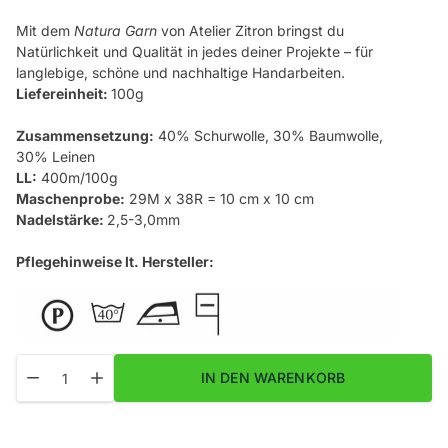
Mit dem
Natura Garn
von
Atelier Zitron
bringst du
Natürlichkeit und Qualität in jedes deiner Projekte – für
langlebige, schöne und nachhaltige Handarbeiten.
Liefereinheit:
100g
Zusammensetzung:
40% Schurwolle, 30% Baumwolle,
30% Leinen
LL:
400m/100g
Maschenprobe:
29M x 38R = 10 cm x 10 cm
Nadelstärke:
2,5-3,0mm
Pflegehinweise lt. Hersteller:
Menge
Menge für Natura Fb. 2401 Heu verringern
Menge für Natura Fb. 2401 Heu erhöhen
IN DEN WARENKORB