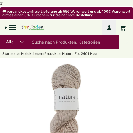
Zum Inhalt springen
#
🚚 versandkostenfreie Lieferung ab 55€ Warenwert und ab 100€ Warenwert
gibt es einen 5%-Gutschein für die nächste Bestellung!
Mein Kon
Warenko
Startseite
Kollektionen
Produkte
Natura Fb. 2401 Heu