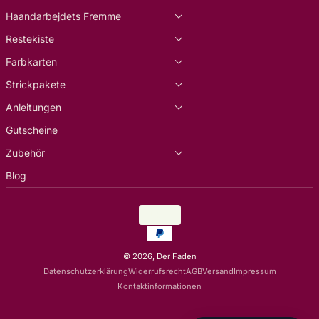
Haandarbejdets Fremme
Restekiste
Farbkarten
Strickpakete
Anleitungen
Gutscheine
Zubehör
Blog
Land/Region
EUR €
Zahlungsarten
© 2026,
Der Faden
Datenschutzerklärung
Widerrufsrecht
AGB
Versand
Impressum
Kontaktinformationen