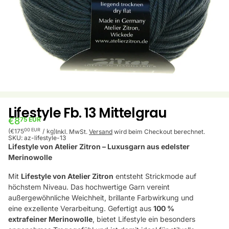
Lifestyle Fb. 13 Mittelgrau
€8
75 EUR
Stückpreis
pro
00 EUR
(€175
/
kg)
Inkl. MwSt.
Versand
wird beim Checkout berechnet.
SKU:
az-lifestyle-13
Lifestyle von Atelier Zitron – Luxusgarn aus edelster
Merinowolle
Mit
Lifestyle von Atelier Zitron
entsteht Strickmode auf
höchstem Niveau. Das hochwertige Garn vereint
außergewöhnliche Weichheit, brillante Farbwirkung und
eine exzellente Verarbeitung. Gefertigt aus
100 %
extrafeiner Merinowolle
, bietet Lifestyle ein besonders