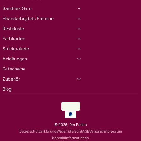
Sandnes Garn
Haandarbejdets Fremme
Restekiste
Farbkarten
Strickpakete
Anleitungen
Gutscheine
Zubehör
Blog
Land/Region
EUR €
Zahlungsarten
© 2026,
Der Faden
Datenschutzerklärung
Widerrufsrecht
AGB
Versand
Impressum
Kontaktinformationen