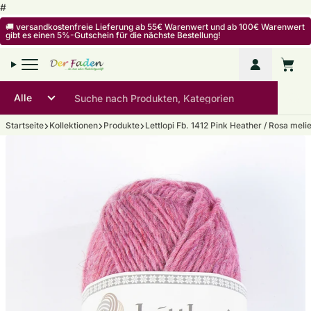
Zum Inhalt springen
#
🚚 versandkostenfreie Lieferung ab 55€ Warenwert und ab 100€ Warenwert
gibt es einen 5%-Gutschein für die nächste Bestellung!
Mein Kon
Warenko
Startseite
Kollektionen
Produkte
Lettlopi Fb. 1412 Pink Heather / Rosa melie