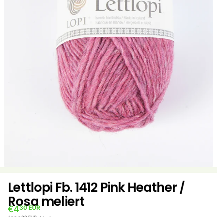
Lettlopi Fb. 1412 Pink Heather /
Rosa meliert
€4
30 EUR