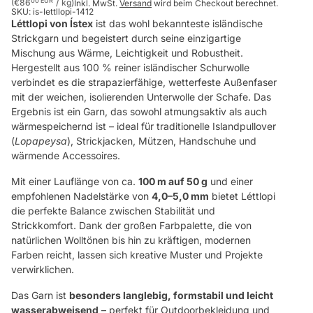
Stückpreis
pro
00 EUR
(€86
/
kg)
Inkl. MwSt.
Versand
wird beim Checkout berechnet.
SKU:
is-lettllopi-1412
Léttlopi von Ístex
ist das wohl bekannteste isländische
Strickgarn und begeistert durch seine einzigartige
Mischung aus Wärme, Leichtigkeit und Robustheit.
Hergestellt aus 100 % reiner isländischer Schurwolle
verbindet es die strapazierfähige, wetterfeste Außenfaser
mit der weichen, isolierenden Unterwolle der Schafe. Das
Ergebnis ist ein Garn, das sowohl atmungsaktiv als auch
wärmespeichernd ist – ideal für traditionelle Islandpullover
(
Lopapeysa
), Strickjacken, Mützen, Handschuhe und
wärmende Accessoires.
Mit einer Lauflänge von ca.
100 m auf 50 g
und einer
empfohlenen Nadelstärke von
4,0–5,0 mm
bietet Léttlopi
die perfekte Balance zwischen Stabilität und
Strickkomfort. Dank der großen Farbpalette, die von
natürlichen Wolltönen bis hin zu kräftigen, modernen
Farben reicht, lassen sich kreative Muster und Projekte
verwirklichen.
Das Garn ist
besonders langlebig, formstabil und leicht
wasserabweisend
– perfekt für Outdoorbekleidung und