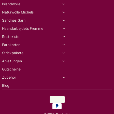
Islandwolle
Naturwolle Michels
Sandnes Garn
Haandarbejdets Fremme
Restekiste
Farbkarten
Strickpakete
Anleitungen
Gutscheine
Zubehör
Blog
Land/Region
EUR €
Zahlungsarten