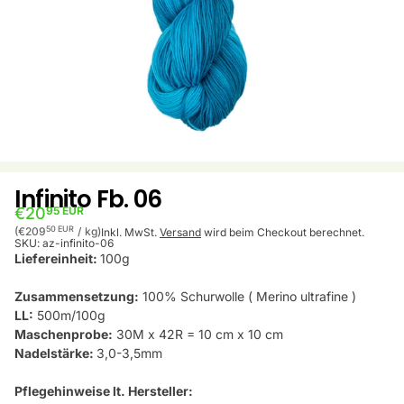
Infinito Fb. 06
€20
95 EUR
Stückpreis
pro
50 EUR
(€209
/
kg)
Inkl. MwSt.
Versand
wird beim Checkout berechnet.
SKU:
az-infinito-06
Liefereinheit:
100g
Zusammensetzung:
100% Schurwolle ( Merino ultrafine )
LL:
500m/100g
Maschenprobe:
30M x 42R = 10 cm x 10 cm
Nadelstärke:
3,0-3,5mm
Pflegehinweise lt. Hersteller: