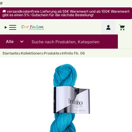
Zum Inhalt springen
#
🚚 versandkostenfreie Lieferung ab 55€ Warenwert und ab 100€ Warenwert
gibt es einen 5%-Gutschein für die nächste Bestellung!
Mein Kon
Warenko
Startseite
Kollektionen
Produkte
Infinito Fb. 06