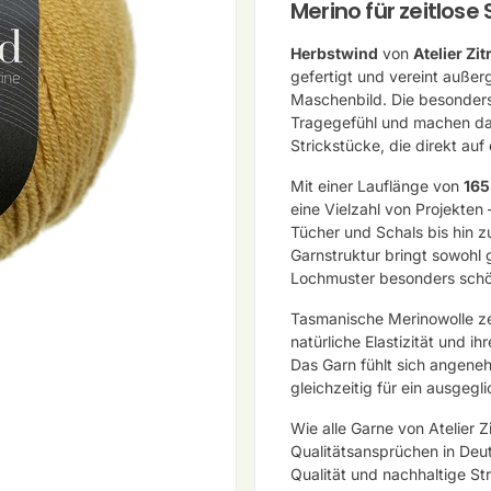
Merino für zeitlose 
Herbstwind
von
Atelier Zit
gefertigt und vereint auße
Maschenbild. Die besonders
Tragegefühl und machen das
Strickstücke, die direkt au
Mit einer Lauflänge von
165
eine Vielzahl von Projekten
Tücher und Schals bis hin 
Garnstruktur bringt sowohl 
Lochmuster besonders schö
Tasmanische Merinowolle zei
natürliche Elastizität und 
Das Garn fühlt sich angene
gleichzeitig für ein ausgegl
Wie alle Garne von Atelier 
Qualitätsansprüchen in Deut
Qualität und nachhaltige St