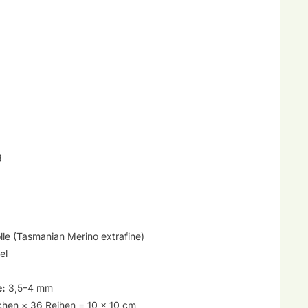
g
e (Tasmanian Merino extrafine)
el
e:
3,5–4 mm
hen × 36 Reihen = 10 × 10 cm