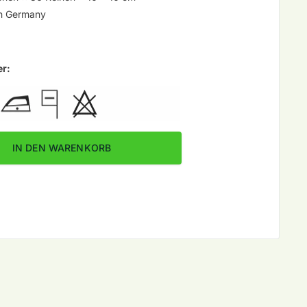
n Germany
er:
8 | Atelier Zitron verringern
wind Fb. 18 | Atelier Zitron erhöhen
IN DEN WARENKORB