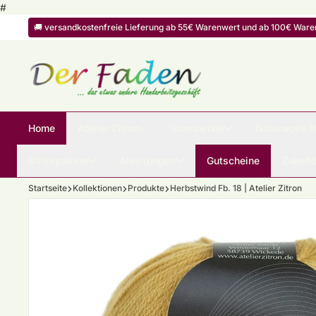
Zum Inhalt springen
#
🚚 versandkostenfreie Lieferung ab 55€ Warenwert und ab 100€ Warenw
Home
Atelier Zitron
Islandwolle
Naturwolle 
Strickpakete
Anleitungen
Gutscheine
Zubehö
Startseite
Kollektionen
Produkte
Herbstwind Fb. 18 | Atelier Zitron