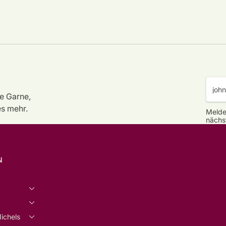
e Garne,
es mehr.
Melde
nächs
N
ichels