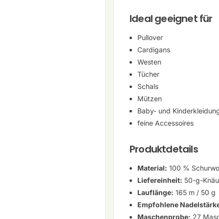
Ideal geeignet für
Pullover
Cardigans
Westen
Tücher
Schals
Mützen
Baby- und Kinderkleidun
feine Accessoires
Produktdetails
Material:
100 % Schurwoll
Liefereinheit:
50-g-Knäu
Lauflänge:
165 m / 50 g
Empfohlene Nadelstärk
Maschenprobe:
27 Masc