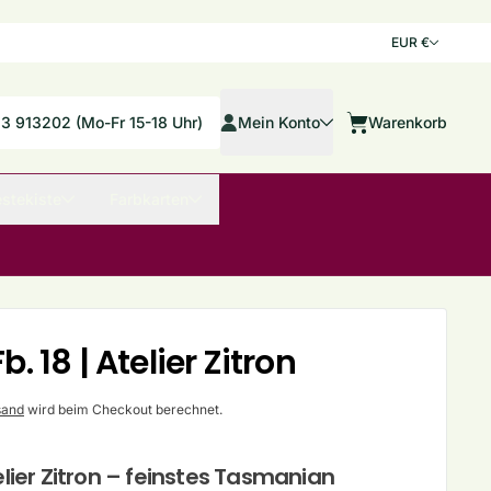
Land/Re
EUR €
Mein Konto
33 913202 (Mo-Fr 15-18 Uhr)
Mein Konto
Warenkorb
Warenkorb
stekiste
Farbkarten
. 18 | Atelier Zitron
sand
wird beim Checkout berechnet.
lier Zitron – feinstes Tasmanian