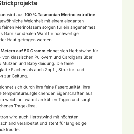
Strickprojekte
ron
wird aus
100 % Tasmanian Merino extrafine
rgewöhnliche Weichheit mit einem eleganten
 feinen Merinofasern sorgen für ein angenehmes
 Garn zur idealen Wahl für hochwertige
f der Haut getragen werden.
 Metern auf 50 Gramm
eignet sich Herbstwind für
 – von klassischen Pullovern und Cardigans über
zu Mützen und Babykleidung. Die feine
glatte Flächen als auch Zopf-, Struktur- und
n zur Geltung.
chnet sich durch ihre feine Faserqualität, ihre
ihre temperaturausgleichenden Eigenschaften aus.
hm weich an, wärmt an kühlen Tagen und sorgt
ichenes Trageklima.
Zitron wird auch Herbstwind mit höchsten
schland verarbeitet und steht für langlebige
rickfreude.