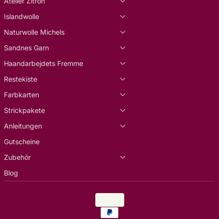
Atelier Zitron
Islandwolle
Naturwolle Michels
Sandnes Garn
Haandarbejdets Fremme
Restekiste
Farbkarten
Strickpakete
Anleitungen
Gutscheine
Zubehör
Blog
Land/Region
EUR €
Zahlungsarten