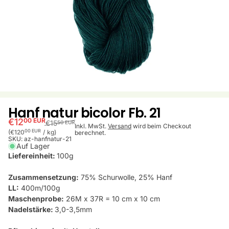
Hanf natur bicolor Fb. 21
€12
00 EUR
€15
50 EUR
Inkl. MwSt.
Versand
wird beim Checkout
Stückpreis
pro
00 EUR
(€120
/
kg)
berechnet.
SKU:
az-hanfnatur-21
Auf Lager
Liefereinheit:
100g
Zusammensetzung:
75% Schurwolle, 25% Hanf
LL:
400m/100g
Maschenprobe:
26M x 37R = 10 cm x 10 cm
Nadelstärke:
3,0-3,5mm