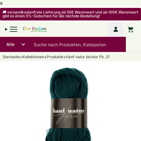
Zum Inhalt springen
#
🚚 versandkostenfreie Lieferung ab 55€ Warenwert und ab 100€ Warenwert
gibt es einen 5%-Gutschein für die nächste Bestellung!
Mein Kon
Warenko
Startseite
Kollektionen
Produkte
Hanf natur bicolor Fb. 21