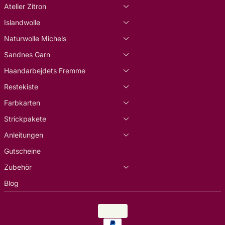
Atelier Zitron
Islandwolle
Naturwolle Michels
Sandnes Garn
Haandarbejdets Fremme
Restekiste
Farbkarten
Strickpakete
Anleitungen
Gutscheine
Zubehör
Blog
Land/Region
EUR €
Zahlungsarten