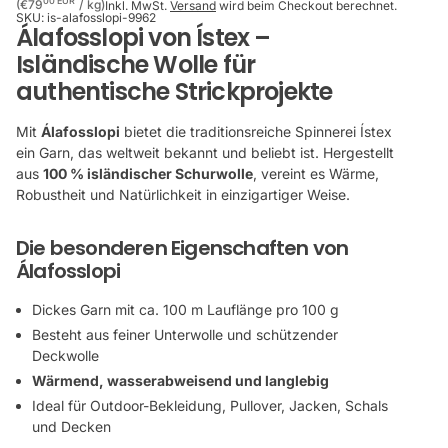
Stückpreis
pro
00 EUR
(€79
/
kg)
Inkl. MwSt.
Versand
wird beim Checkout berechnet.
SKU:
is-alafosslopi-9962
Álafosslopi von Ístex –
Isländische Wolle für
authentische Strickprojekte
Mit
Álafosslopi
bietet die traditionsreiche Spinnerei Ístex
ein Garn, das weltweit bekannt und beliebt ist. Hergestellt
aus
100 % isländischer Schurwolle
, vereint es Wärme,
Robustheit und Natürlichkeit in einzigartiger Weise.
Die besonderen Eigenschaften von
Álafosslopi
Dickes Garn mit ca. 100 m Lauflänge pro 100 g
Besteht aus feiner Unterwolle und schützender
Deckwolle
Wärmend, wasserabweisend und langlebig
Ideal für Outdoor-Bekleidung, Pullover, Jacken, Schals
und Decken