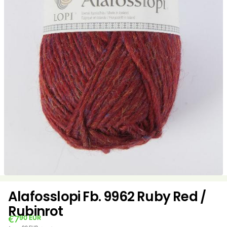
Alafosslopi Fb. 9962 Ruby Red /
Rubinrot
€7
90 EUR