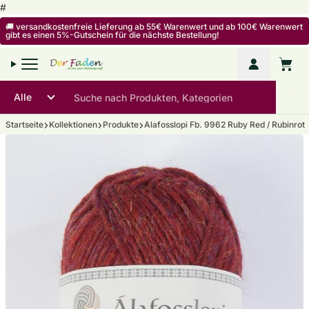
Zum Inhalt springen
#
🚚 versandkostenfreie Lieferung ab 55€ Warenwert und ab 100€ Warenwert
gibt es einen 5%-Gutschein für die nächste Bestellung!
Mein Kon
Warenko
Startseite
Kollektionen
Produkte
Alafosslopi Fb. 9962 Ruby Red / Rubinrot