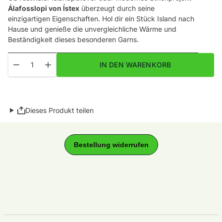
Álafosslopi von Ístex
überzeugt durch seine
einzigartigen Eigenschaften. Hol dir ein Stück Island nach
Hause und genieße die unvergleichliche Wärme und
Beständigkeit dieses besonderen Garns.
Menge
Menge für Alafosslopi Fb. 9962 Ruby Red / Rubinrot verringern
Menge für Alafosslopi Fb. 9962 Ruby Red / Rubinrot 
IN DEN WARENKORB
Dieses Produkt teilen