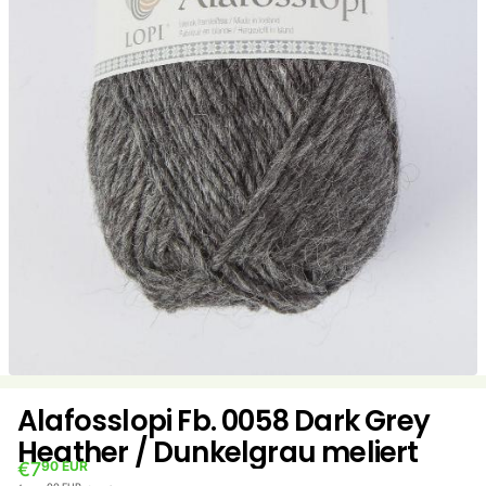
Alafosslopi Fb. 0058 Dark Grey
Heather / Dunkelgrau meliert
€7
90 EUR