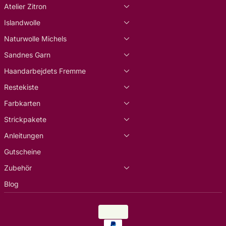
Atelier Zitron
Islandwolle
Naturwolle Michels
Sandnes Garn
Haandarbejdets Fremme
Restekiste
Farbkarten
Strickpakete
Anleitungen
Gutscheine
Zubehör
Blog
Land/Region
EUR €
Zahlungsarten