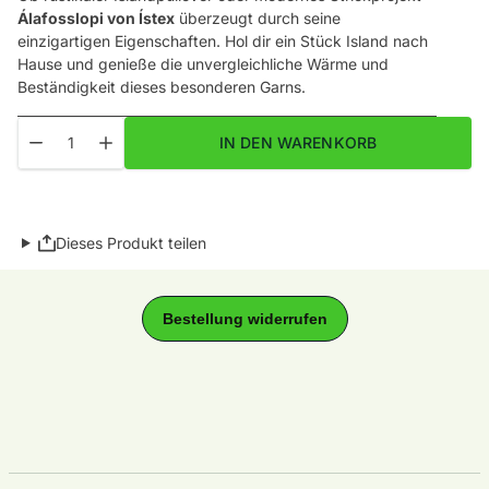
Álafosslopi von Ístex
überzeugt durch seine
einzigartigen Eigenschaften. Hol dir ein Stück Island nach
Hause und genieße die unvergleichliche Wärme und
Beständigkeit dieses besonderen Garns.
Menge
Menge für Alafosslopi Fb. 0058 Dark Grey Heather / Dunkelgrau 
Menge für Alafosslopi Fb. 0058 Dark Grey Heather / D
IN DEN WARENKORB
Dieses Produkt teilen