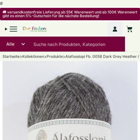
Zum Inhalt springen
#
🚚 versandkostenfreie Lieferung ab 55€ Warenwert und ab 100€ Warenwert
gibt es einen 5%-Gutschein für die nächste Bestellung!
Mein Kon
Warenko
Startseite
Kollektionen
Produkte
Alafosslopi Fb. 0058 Dark Grey Heather /