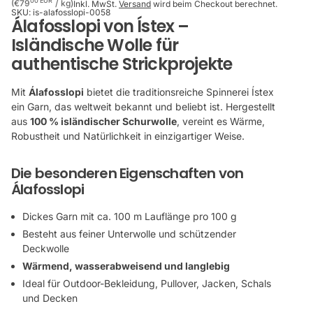
Stückpreis
pro
00 EUR
(€79
/
kg)
Inkl. MwSt.
Versand
wird beim Checkout berechnet.
SKU:
is-alafosslopi-0058
Álafosslopi von Ístex –
Isländische Wolle für
authentische Strickprojekte
Mit
Álafosslopi
bietet die traditionsreiche Spinnerei Ístex
ein Garn, das weltweit bekannt und beliebt ist. Hergestellt
aus
100 % isländischer Schurwolle
, vereint es Wärme,
Robustheit und Natürlichkeit in einzigartiger Weise.
Die besonderen Eigenschaften von
Álafosslopi
Dickes Garn mit ca. 100 m Lauflänge pro 100 g
Besteht aus feiner Unterwolle und schützender
Deckwolle
Wärmend, wasserabweisend und langlebig
Ideal für Outdoor-Bekleidung, Pullover, Jacken, Schals
und Decken